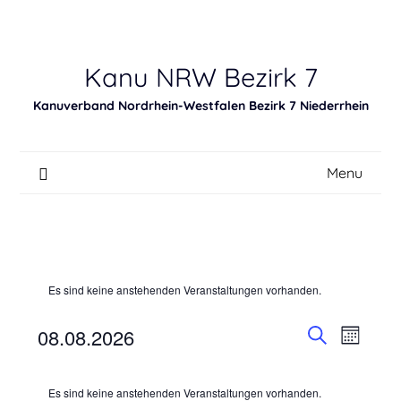
Skip
to
content
Kanu NRW Bezirk 7
Kanuverband Nordrhein-Westfalen Bezirk 7 Niederrhein
Menu
Es sind keine anstehenden Veranstaltungen vorhanden.
08.08.2026
Verans
Veransta
Monat
Suche
Ansich
Datum
Such-
Kalender
wählen.
Naviga
Es sind keine anstehenden Veranstaltungen vorhanden.